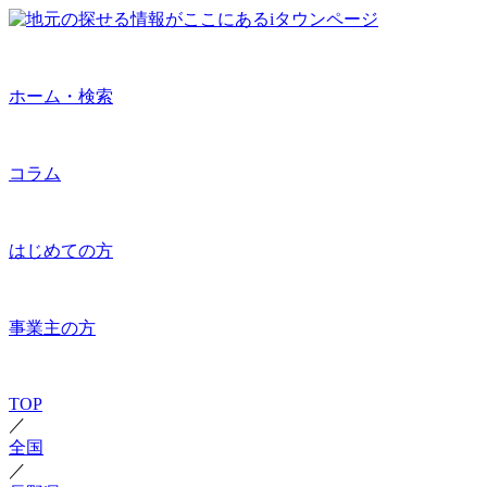
ホーム・検索
コラム
はじめての方
事業主の方
TOP
／
全国
／