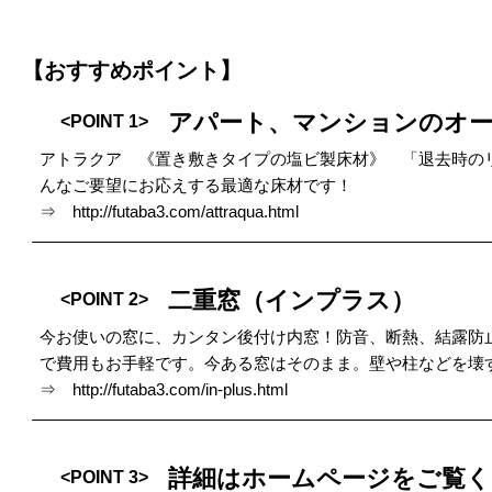
【おすすめポイント】
アパート、マンションのオ
<POINT 1>
アトラクア 《置き敷きタイプの塩ビ製床材》 「退去時の
んなご要望にお応えする最適な床材です！
⇒
http://futaba3.com/attraqua.html
二重窓（インプラス）
<POINT 2>
今お使いの窓に、カンタン後付け内窓！防音、断熱、結露防
で費用もお手軽です。今ある窓はそのまま。壁や柱などを壊
⇒
http://futaba3.com/in-plus.html
詳細はホームページをご覧く
<POINT 3>