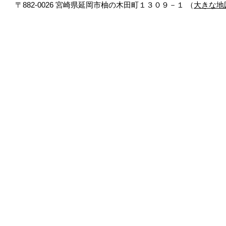
〒882-0026 宮崎県延岡市柚の木田町１３０９－１ （
大きな地