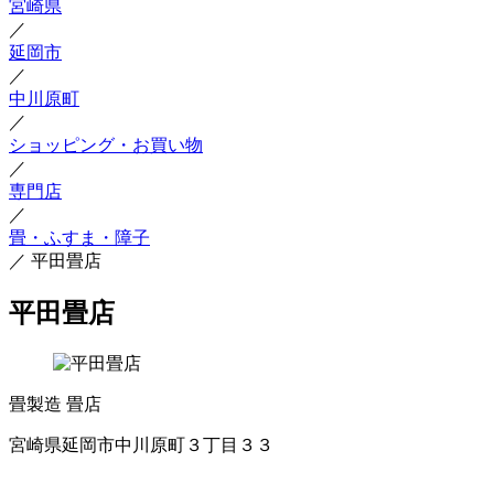
宮崎県
／
延岡市
／
中川原町
／
ショッピング・お買い物
／
専門店
／
畳・ふすま・障子
／
平田畳店
平田畳店
畳製造
畳店
宮崎県延岡市中川原町３丁目３３