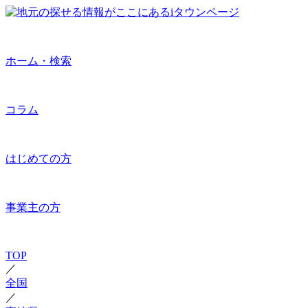
ホーム・検索
コラム
はじめての方
事業主の方
TOP
／
全国
／