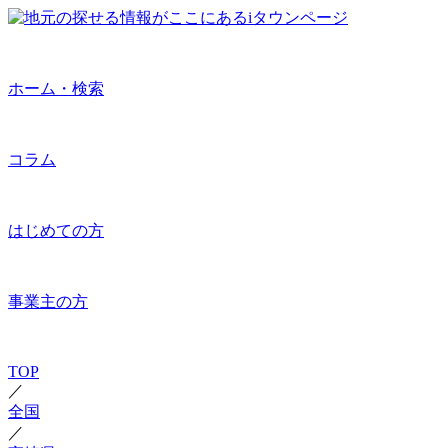
ホーム・検索
コラム
はじめての方
事業主の方
TOP
／
全国
／