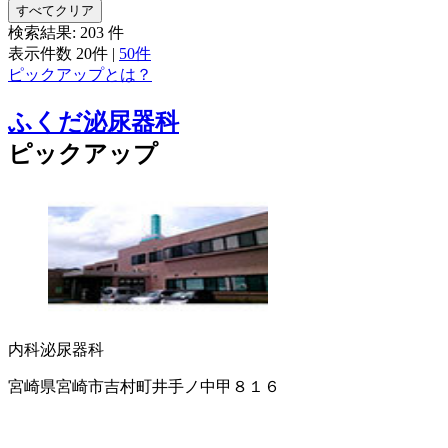
すべてクリア
検索結果:
203
件
表示件数
20件
|
50件
ピックアップとは？
ふくだ泌尿器科
ピックアップ
内科
泌尿器科
宮崎県宮崎市吉村町井手ノ中甲８１６