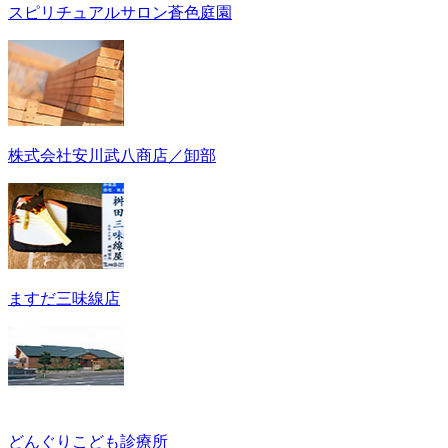
スピリチュアルサロン蒼色庭園
株式会社安川武八商店／卸部
ますだ三味線店
どんぐりこども診療所