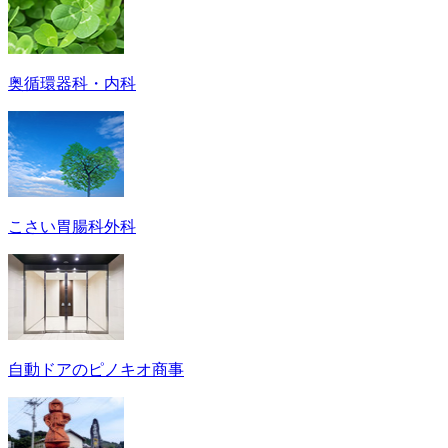
奥循環器科・内科
こさい胃腸科外科
自動ドアのピノキオ商事