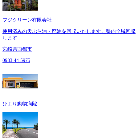
フジクリーン有限会社
使用済みの天ぷら油・廃油を回収いたします。県内全域回収
します
宮崎県西都市
0983-44-5975
ひより動物病院