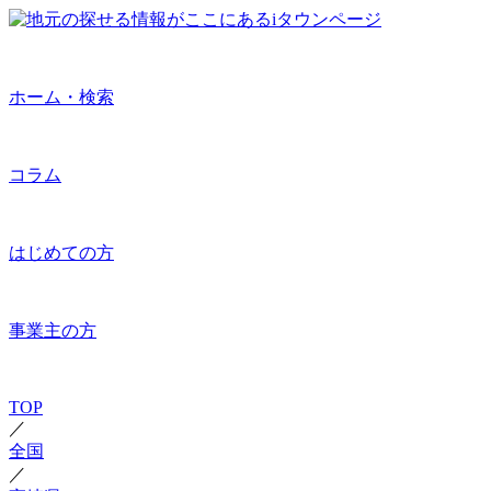
ホーム・検索
コラム
はじめての方
事業主の方
TOP
／
全国
／