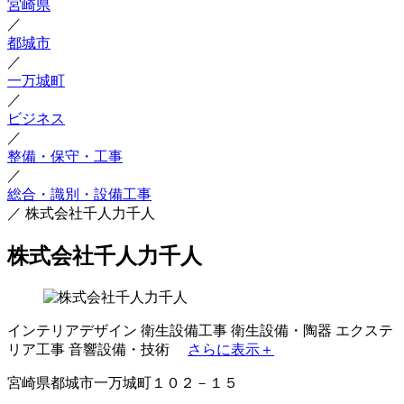
宮崎県
／
都城市
／
一万城町
／
ビジネス
／
整備・保守・工事
／
総合・識別・設備工事
／
株式会社千人力千人
株式会社千人力千人
インテリアデザイン
衛生設備工事
衛生設備・陶器
エクステ
リア工事
音響設備・技術
さらに表示＋
宮崎県都城市一万城町１０２－１５