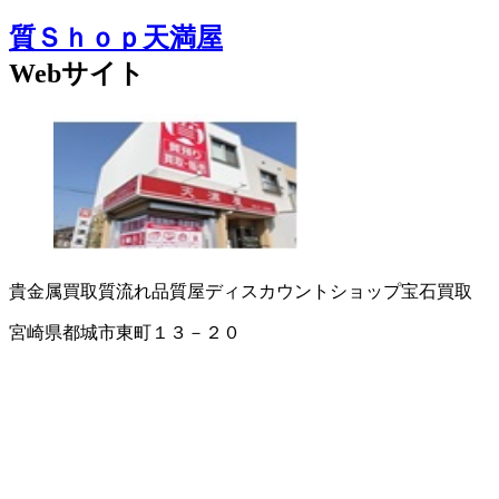
質Ｓｈｏｐ天満屋
Webサイト
貴金属買取
質流れ品
質屋
ディスカウントショップ
宝石買取
宮崎県都城市東町１３－２０