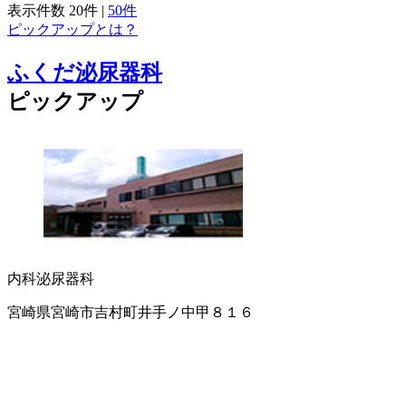
表示件数
20件
|
50件
ピックアップとは？
ふくだ泌尿器科
ピックアップ
内科
泌尿器科
宮崎県宮崎市吉村町井手ノ中甲８１６