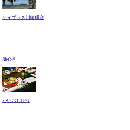
ケイプラス川﨑理容
佛心堂
かいおしぼり