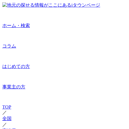
ホーム・検索
コラム
はじめての方
事業主の方
TOP
／
全国
／