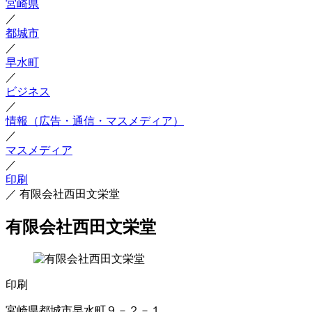
宮崎県
／
都城市
／
早水町
／
ビジネス
／
情報（広告・通信・マスメディア）
／
マスメディア
／
印刷
／
有限会社西田文栄堂
有限会社西田文栄堂
印刷
宮崎県都城市早水町９－２－１