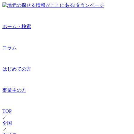
ホーム・検索
コラム
はじめての方
事業主の方
TOP
／
全国
／