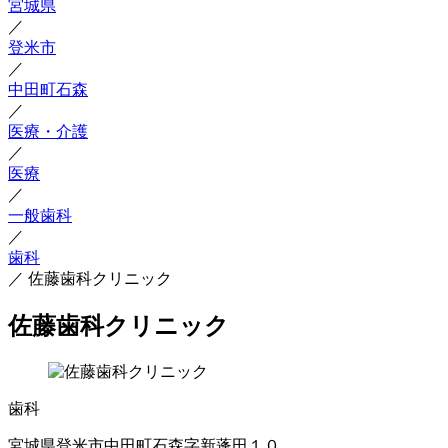
宮城県
／
登米市
／
中田町石森
／
医療・介護
／
医療
／
一般歯科
／
歯科
／
佐藤歯科クリニック
佐藤歯科クリニック
歯科
宮城県登米市中田町石森字新蓬田１０