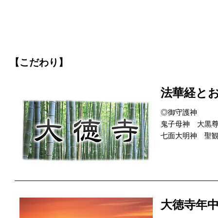
【こだわり】
法華経と
◎御守護神
鬼子母神 大黒
七面大明神 聖
大徳寺年