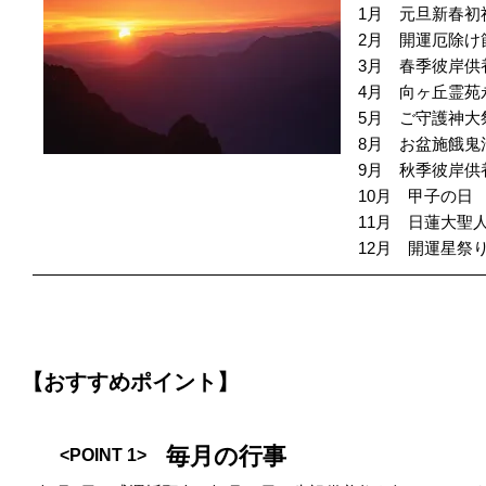
1月 元旦新春
2月 開運厄除け
3月 春季彼岸
4月 向ヶ丘霊苑
5月 ご守護神
8月 お盆施餓鬼
9月 秋季彼岸
10月 甲子の日
11月 日蓮大
12月 開運星祭
【おすすめポイント】
毎月の行事
<POINT 1>