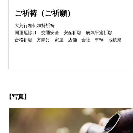
ご祈祷（ご祈願）
大荒行相伝加持祈祷
開運厄除け 交通安全 安産祈願 病気平癒祈願
合格祈願 方除け 家屋 店舗 会社 車輛 地鎮祭
【写真】