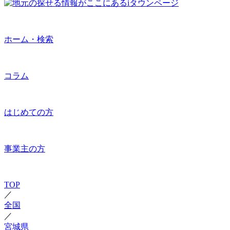
ホーム・検索
コラム
はじめての方
事業主の方
TOP
／
全国
／
宮城県