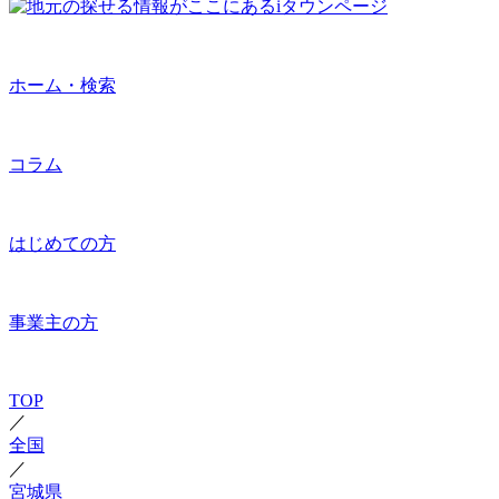
ホーム・検索
コラム
はじめての方
事業主の方
TOP
／
全国
／
宮城県