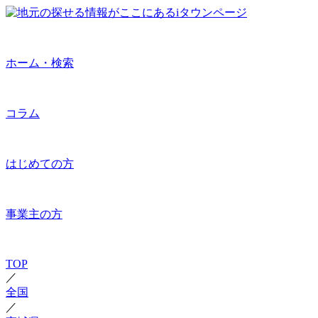
ホーム・検索
コラム
はじめての方
事業主の方
TOP
／
全国
／