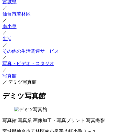
宮城県
／
仙台市若林区
／
南小泉
／
生活
／
その他の生活関連サービス
／
写真・ビデオ・スタジオ
／
写真館
／
デミツ写真館
デミツ写真館
写真館
写真業
画像加工・写真プリント
写真撮影
宮城県仙台市若林区南小泉字八軒小路２－１