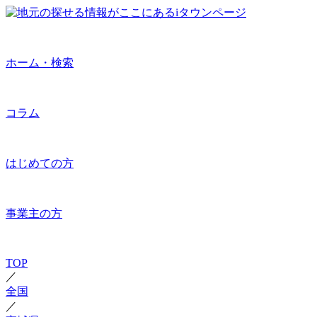
ホーム・検索
コラム
はじめての方
事業主の方
TOP
／
全国
／