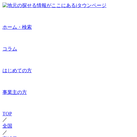
ホーム・検索
コラム
はじめての方
事業主の方
TOP
／
全国
／