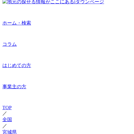
ホーム・検索
コラム
はじめての方
事業主の方
TOP
／
全国
／
宮城県