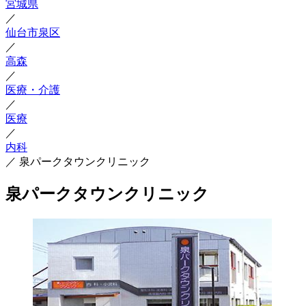
宮城県
／
仙台市泉区
／
高森
／
医療・介護
／
医療
／
内科
／
泉パークタウンクリニック
泉パークタウンクリニック