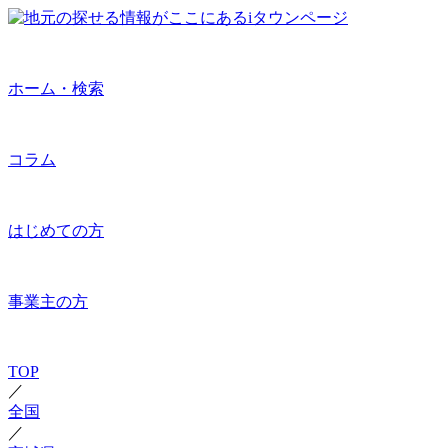
ホーム・検索
コラム
はじめての方
事業主の方
TOP
／
全国
／