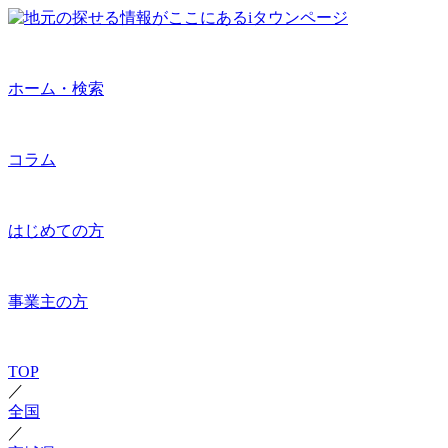
ホーム・検索
コラム
はじめての方
事業主の方
TOP
／
全国
／