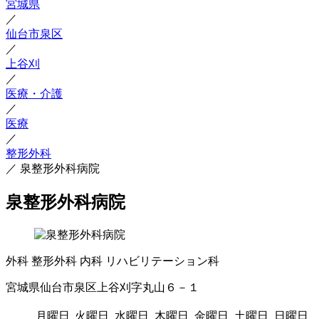
宮城県
／
仙台市泉区
／
上谷刈
／
医療・介護
／
医療
／
整形外科
／
泉整形外科病院
泉整形外科病院
外科
整形外科
内科
リハビリテーション科
宮城県仙台市泉区上谷刈字丸山６－１
月曜日
火曜日
水曜日
木曜日
金曜日
土曜日
日曜日