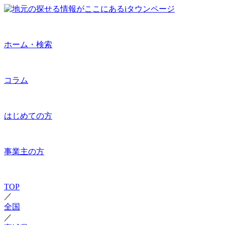
ホーム・検索
コラム
はじめての方
事業主の方
TOP
／
全国
／