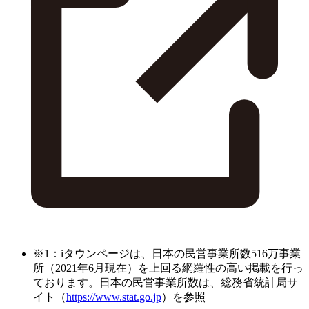
※1：iタウンページは、日本の民営事業所数516万事業
所（2021年6月現在）を上回る網羅性の高い掲載を行っ
ております。日本の民営事業所数は、総務省統計局サ
イト（
https://www.stat.go.jp
）を参照