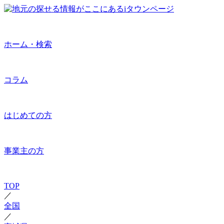
ホーム・検索
コラム
はじめての方
事業主の方
TOP
／
全国
／