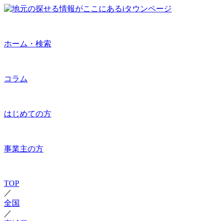
ホーム・検索
コラム
はじめての方
事業主の方
TOP
／
全国
／