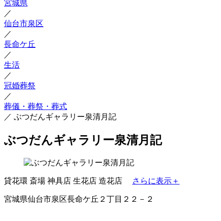
宮城県
／
仙台市泉区
／
長命ケ丘
／
生活
／
冠婚葬祭
／
葬儀・葬祭・葬式
／
ぶつだんギャラリー泉清月記
ぶつだんギャラリー泉清月記
貸花環
斎場
神具店
生花店
造花店
さらに表示＋
宮城県仙台市泉区長命ケ丘２丁目２２－２