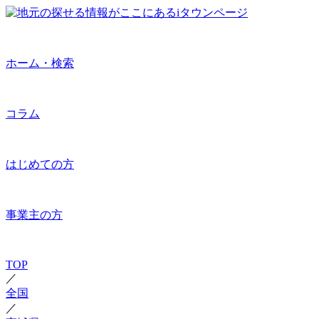
ホーム・検索
コラム
はじめての方
事業主の方
TOP
／
全国
／