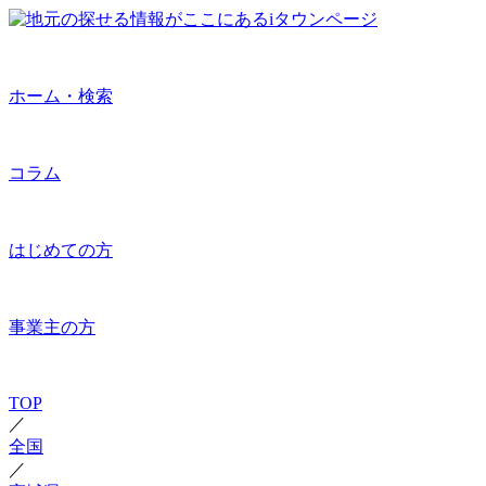
ホーム・検索
コラム
はじめての方
事業主の方
TOP
／
全国
／