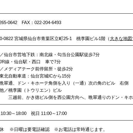
-265-0642 FAX：022-204-6493
80-0822 宮城県仙台市青葉区立町25-1 桃李園ビル1階（
大きな地図
／仙台市営地下鉄：南北線・勾当台公園駅徒歩7分
線・仙台駅・西口 車で7分
／メディアテーク前停留所・徒歩2分
東北自動車道：仙台宮城ICから15分
翠通、ドン・キホーテ角側を入り（一通）次の角のビル 右側
他／桃李園（トウリエン）ビル
越前、かき徳ビル側を西公園方向へ、晩翠通りのドン・キホー
10:30～18:00 祝日 11:00～17:00
休 ※日曜は要電話確認 ※お電話は常時通じます。