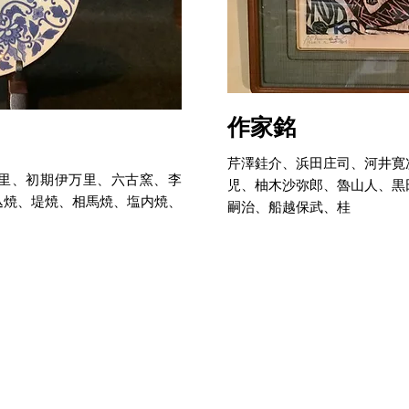
作家銘
芹澤銈介、浜田庄司、河井寛
里、初期伊万里、六古窯、李
児、柚木沙弥郎、魯山人、黒
込焼、堤焼、相馬焼、塩内焼、
嗣治、船越保武、桂