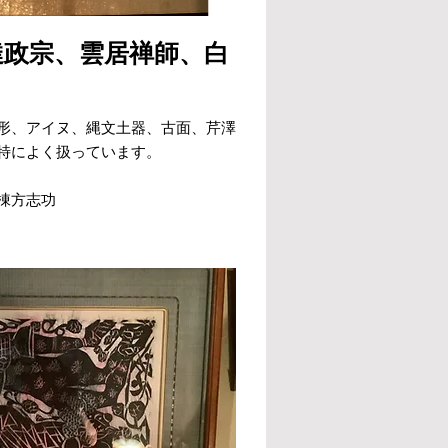
達政宗、雲居禅師、白
形、アイヌ、縄文土器、古面、芹澤
特によく扱っています。
棟方志功