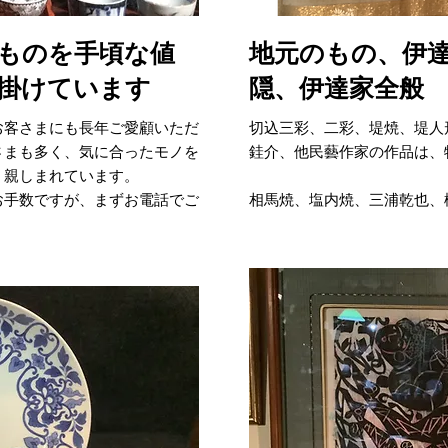
ものを手頃な値
地元のもの、伊
掛けています
隠、伊達家全般
お客さまにも長年ご愛顧いただ
切込三彩、二彩、堤焼、堤人
さまも多く、気に合ったモノを
銈介、他民藝作家の作品は、
、親しまれています。
お手数ですが、まずお電話でご
相馬焼、塩内焼、三浦乾也、