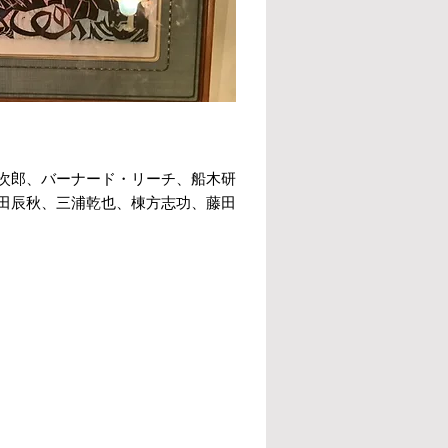
次郎、バーナード・リーチ、船木研
田辰秋、三浦乾也、棟方志功、藤田