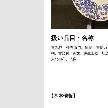
扱い品目・名称
古九谷、柿右衛門、鍋島、古伊万
朝、古染付、縄文、弥生土器、切
東北の布、仏像
【基本情報】