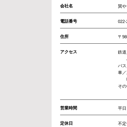
会社名
巽や
電話番号
022
住所
〒9
アクセス
鉄道
JR
バス
車／
晩
その
三
営業時間
平日 
定休日
不定