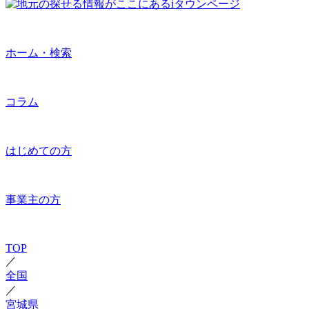
ホーム・検索
コラム
はじめての方
事業主の方
TOP
／
全国
／
宮城県