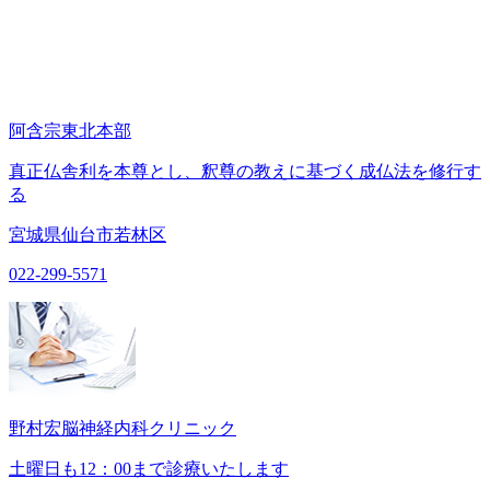
阿含宗東北本部
真正仏舎利を本尊とし、釈尊の教えに基づく成仏法を修行す
る
宮城県仙台市若林区
022-299-5571
野村宏脳神経内科クリニック
土曜日も12：00まで診療いたします