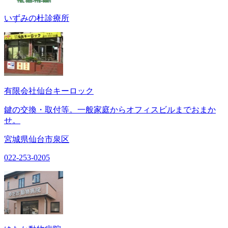
いずみの杜診療所
有限会社仙台キーロック
鍵の交換・取付等。一般家庭からオフィスビルまでおまか
せ。
宮城県仙台市泉区
022-253-0205