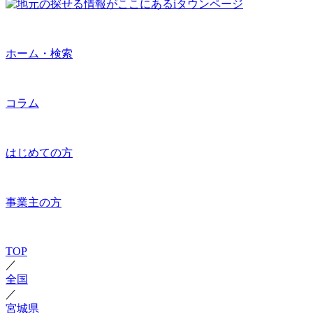
ホーム・検索
コラム
はじめての方
事業主の方
TOP
／
全国
／
宮城県