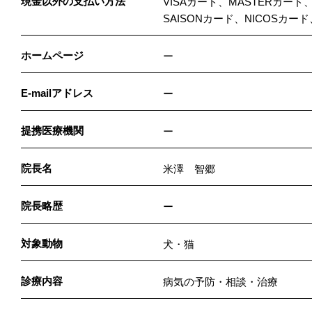
現金以外の支払い方法
VISAカード、MASTERカード
SAISONカード、NICOSカ
ホームページ
ー
E-mailアドレス
ー
提携医療機関
ー
院長名
米澤 智郷
院長略歴
ー
対象動物
犬・猫
診療内容
病気の予防・相談・治療