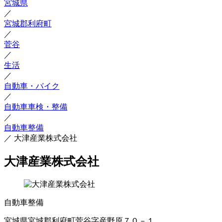
宮城県
／
宮城郡利府町
／
菅谷
／
生活
／
自動車・バイク
／
自動車車検・整備
／
自動車整備
／
大津産業株式会社
大津産業株式会社
自動車整備
宮城県宮城郡利府町菅谷字産野原７０－１