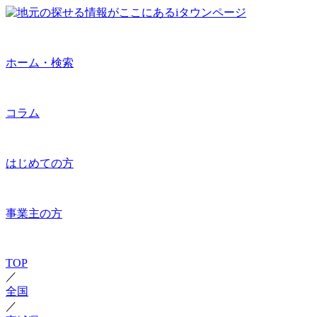
ホーム・検索
コラム
はじめての方
事業主の方
TOP
／
全国
／