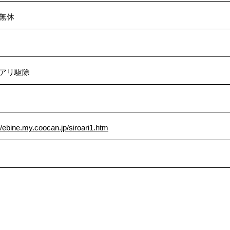
無休
アリ駆除
//ebine.my.coocan.jp/siroari1.htm