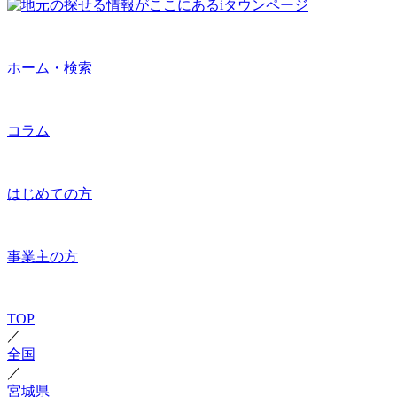
ホーム・検索
コラム
はじめての方
事業主の方
TOP
／
全国
／
宮城県