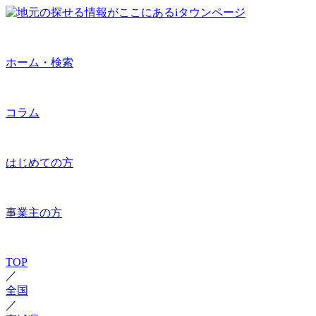
ホーム・検索
コラム
はじめての方
事業主の方
TOP
／
全国
／