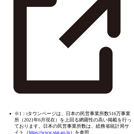
※1：iタウンページは、日本の民営事業所数516万事業
所（2021年6月現在）を上回る網羅性の高い掲載を行っ
ております。日本の民営事業所数は、総務省統計局サ
イト（
https://www.stat.go.jp
）を参照