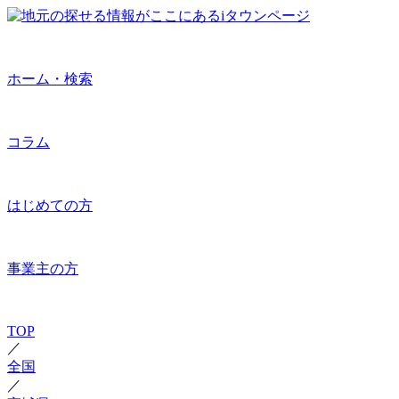
ホーム・検索
コラム
はじめての方
事業主の方
TOP
／
全国
／