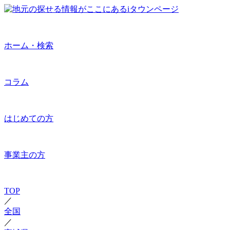
ホーム・検索
コラム
はじめての方
事業主の方
TOP
／
全国
／