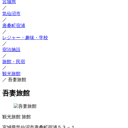
宮城県
／
気仙沼市
／
唐桑町宿浦
／
レジャー・趣味・学校
／
宿泊施設
／
旅館・民宿
／
観光旅館
／
吾妻旅館
吾妻旅館
観光旅館
旅館
宮城県気仙沼市唐桑町宿浦５３－１