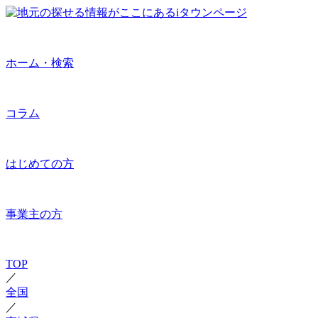
ホーム・検索
コラム
はじめての方
事業主の方
TOP
／
全国
／