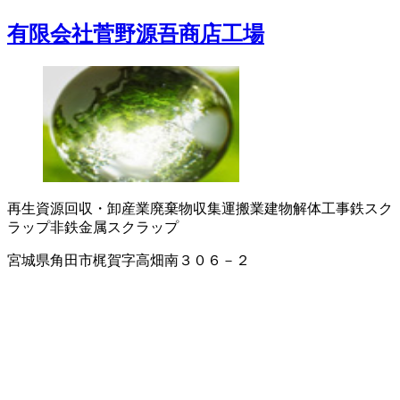
有限会社菅野源吾商店工場
再生資源回収・卸
産業廃棄物収集運搬業
建物解体工事
鉄スク
ラップ
非鉄金属スクラップ
宮城県角田市梶賀字高畑南３０６－２