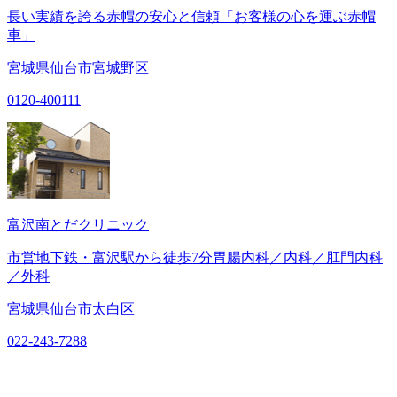
長い実績を誇る赤帽の安心と信頼「お客様の心を運ぶ赤帽
車」
宮城県仙台市宮城野区
0120-400111
富沢南とだクリニック
市営地下鉄・富沢駅から徒歩7分胃腸内科／内科／肛門内科
／外科
宮城県仙台市太白区
022-243-7288