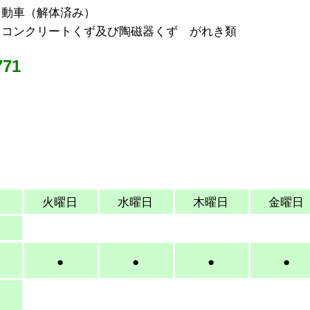
自動車（解体済み）
・コンクリートくず及び陶磁器くず がれき類
71
日
火曜日
​水曜日
木曜日
金曜日
日
●
●
●
●
日