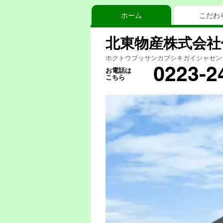
ホーム
こだわ
北東物産株式会社
ホクトウブッサンカブシキガイシャセン
0223-2
お電話は
こちら