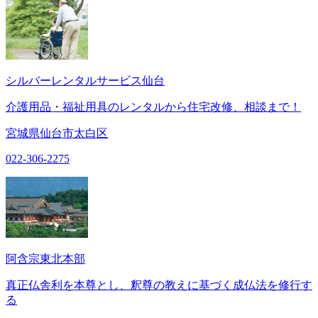
シルバーレンタルサービス仙台
介護用品・福祉用具のレンタルから住宅改修、相談まで！
宮城県仙台市太白区
022-306-2275
阿含宗東北本部
真正仏舎利を本尊とし、釈尊の教えに基づく成仏法を修行す
る