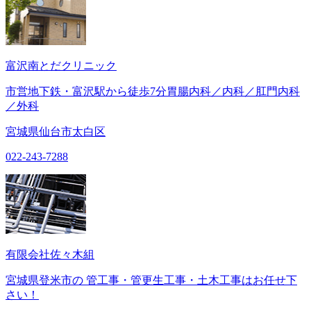
富沢南とだクリニック
市営地下鉄・富沢駅から徒歩7分胃腸内科／内科／肛門内科
／外科
宮城県仙台市太白区
022-243-7288
有限会社佐々木組
宮城県登米市の 管工事・管更生工事・土木工事はお任せ下
さい！