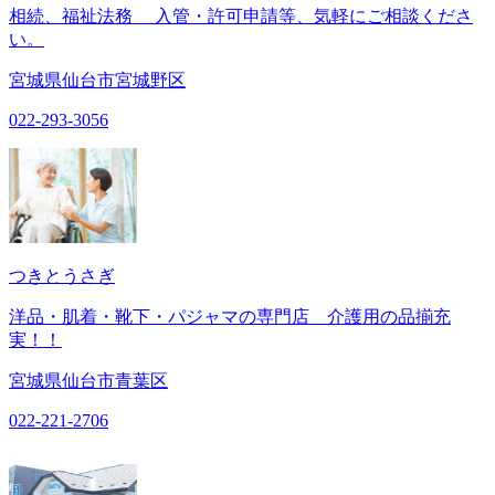
相続、福祉法務 入管・許可申請等、気軽にご相談くださ
い。
宮城県仙台市宮城野区
022-293-3056
つきとうさぎ
洋品・肌着・靴下・パジャマの専門店 介護用の品揃充
実！！
宮城県仙台市青葉区
022-221-2706