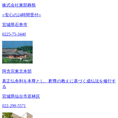
株式会社東部葬祭
○安心の24時間受付○
宮城県石巻市
0225-75-3440
阿含宗東北本部
真正仏舎利を本尊とし、釈尊の教えに基づく成仏法を修行す
る
宮城県仙台市若林区
022-299-5571