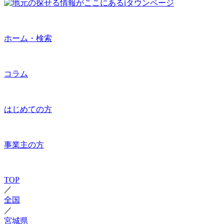
ホーム・検索
コラム
はじめての方
事業主の方
TOP
／
全国
／
宮城県