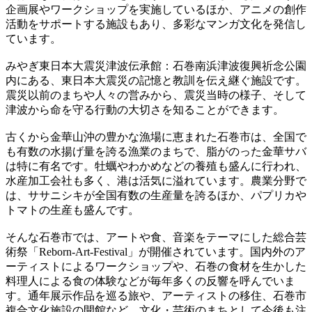
企画展やワークショップを実施しているほか、アニメの創作
活動をサポートする施設もあり、多彩なマンガ文化を発信し
ています。
みやぎ東日本大震災津波伝承館：石巻南浜津波復興祈念公園
内にある、東日本大震災の記憶と教訓を伝え継ぐ施設です。
震災以前のまちや人々の営みから、震災当時の様子、そして
津波から命を守る行動の大切さを知ることができます。
古くから金華山沖の豊かな漁場に恵まれた石巻市は、全国で
も有数の水揚げ量を誇る漁業のまちで、脂がのった金華サバ
は特に有名です。牡蠣やわかめなどの養殖も盛んに行われ、
水産加工会社も多く、港は活気に溢れています。農業分野で
は、ササニシキが全国有数の生産量を誇るほか、パプリカや
トマトの生産も盛んです。
そんな石巻市では、アートや食、音楽をテーマにした総合芸
術祭「Reborn-Art-Festival」が開催されています。国内外のア
ーティストによるワークショップや、石巻の食材を生かした
料理人による食の体験などが毎年多くの反響を呼んでいま
す。通年展示作品を巡る旅や、アーティストの移住、石巻市
複合文化施設の開館など、文化・芸術のまちとして今後も注