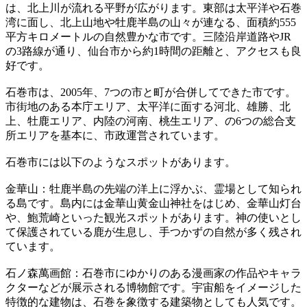
は、北上川が流れる平野が広がります。東部は太平洋や石巻
湾に面し、北上山地や牡鹿半島の山々が連なる、面積約555
平方キロメートルの自然豊かな市です。三陸沿岸道路やJR
の3路線が通り、仙台市から約1時間の距離と、アクセスも良
好です。
石巻市は、2005年、7つの市と町が合併してできた市です。
市街地のある本庁エリア、太平洋に面する河北、雄勝、北
上、牡鹿エリア、内陸の河南、桃生エリア、の6つの総合支
所エリアを基本に、市政運営されています。
石巻市には以下のようなスポットがあります。
金華山：牡鹿半島の先端の洋上に浮かぶ、霊場として知られ
る島です。島内には金華山黄金山神社をはじめ、金華山灯台
や、鮑荒崎といった観光スポットがあります。神の使いとし
て保護されている鹿が生息し、手つかずの自然が多く残され
ています。
石ノ森萬画館：石巻市にゆかりのある漫画家の作品やキャラ
クターなどが展示される博物館です。宇宙船をイメージした
特徴的な建物は、石巻を象徴する建築物としても人気です。