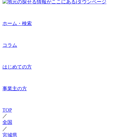
ホーム・検索
コラム
はじめての方
事業主の方
TOP
／
全国
／
宮城県