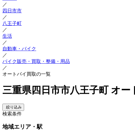
／
四日市市
／
八王子町
／
生活
／
自動車・バイク
／
バイク販売・買取・整備・用品
／
オートバイ買取の一覧
三重県四日市市八王子町 オー
絞り込み
検索条件
地域
エリア・駅