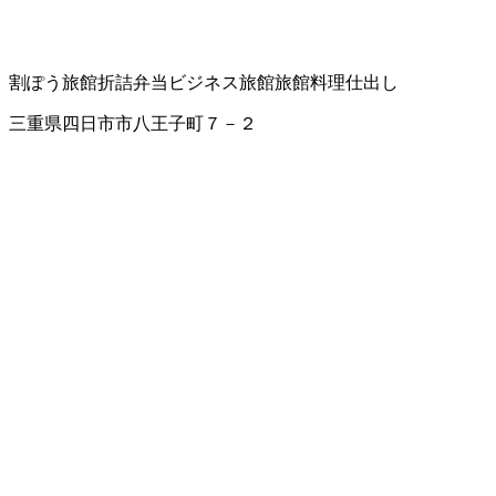
割ぽう旅館
折詰弁当
ビジネス旅館
旅館
料理仕出し
三重県四日市市八王子町７－２