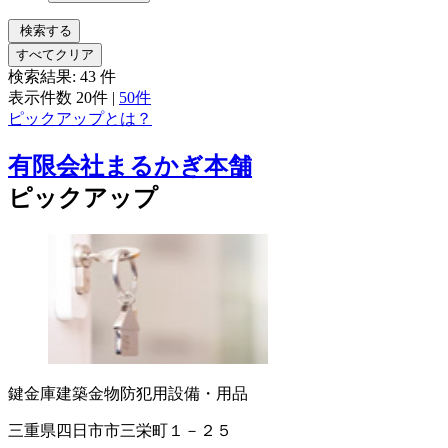
検索する
すべてクリア
検索結果:
43
件
表示件数
20件
|
50件
ピックアップとは？
有限会社まるかぎ本舗
ピックアップ
鍵
金庫
建築金物
防犯用設備・用品
三重県四日市市三栄町１－２５