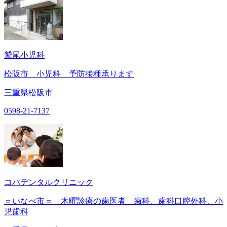
鷲尾小児科
松阪市 小児科 予防接種承ります
三重県松阪市
0598-21-7137
コパデンタルクリニック
＝いなべ市＝ 木曜診療の歯医者 歯科、歯科口腔外科、小
児歯科