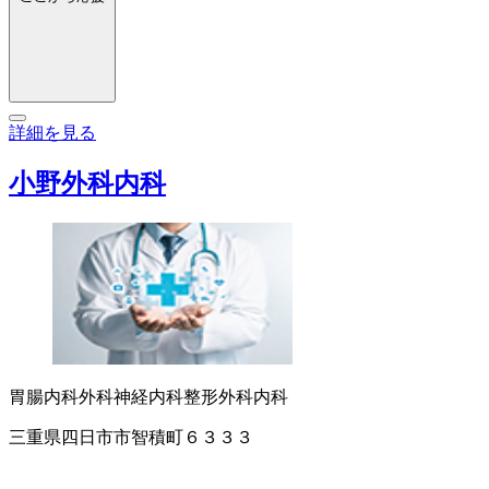
詳細を見る
小野外科内科
胃腸内科
外科
神経内科
整形外科
内科
三重県四日市市智積町６３３３