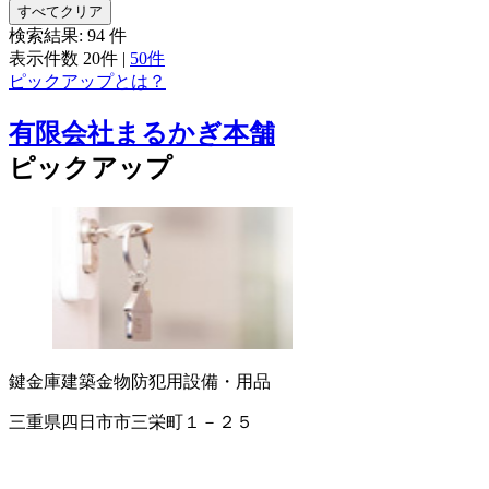
すべてクリア
検索結果:
94
件
表示件数
20件
|
50件
ピックアップとは？
有限会社まるかぎ本舗
ピックアップ
鍵
金庫
建築金物
防犯用設備・用品
三重県四日市市三栄町１－２５