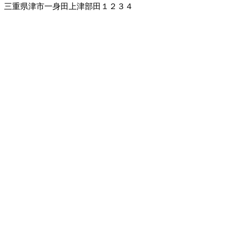
三重県津市一身田上津部田１２３４