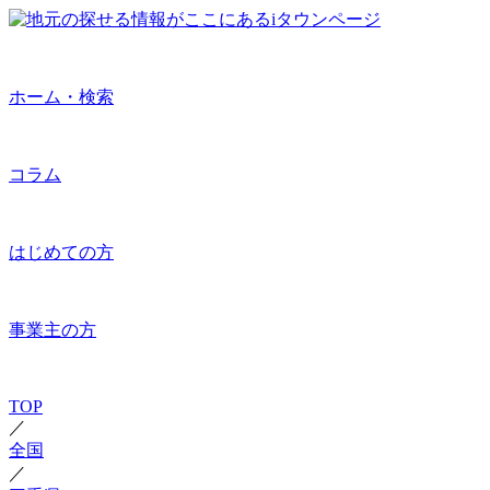
ホーム・検索
コラム
はじめての方
事業主の方
TOP
／
全国
／