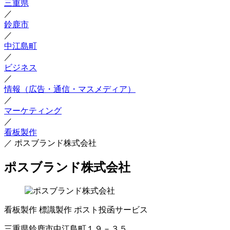
三重県
／
鈴鹿市
／
中江島町
／
ビジネス
／
情報（広告・通信・マスメディア）
／
マーケティング
／
看板製作
／
ポスブランド株式会社
ポスブランド株式会社
看板製作
標識製作
ポスト投函サービス
三重県鈴鹿市中江島町１９－３５