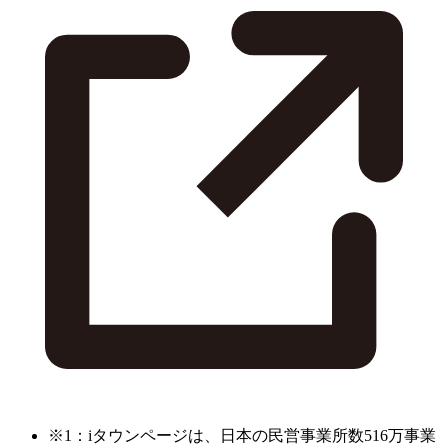
※1：iタウンページは、日本の民営事業所数516万事業