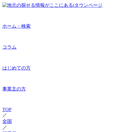
ホーム・検索
コラム
はじめての方
事業主の方
TOP
／
全国
／