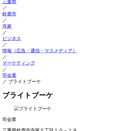
三重県
／
鈴鹿市
／
寺家
／
ビジネス
／
情報（広告・通信・マスメディア）
／
マーケティング
／
司会業
／
ブライトブーケ
ブライトブーケ
司会業
三重県鈴鹿市寺家５丁目１０－１９